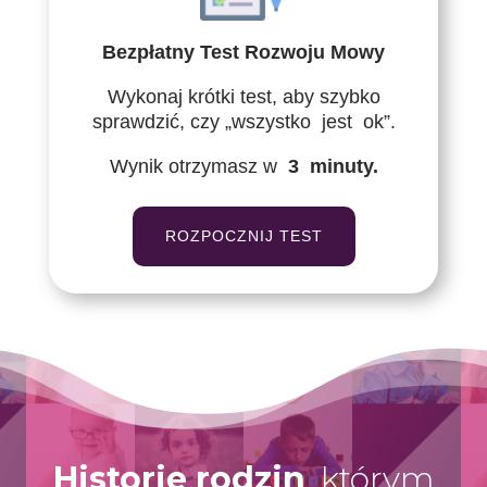
Bezpłatny Test Rozwoju Mowy
Wykonaj krótki test, aby szybko
sprawdzić, czy „wszystko
_
jest
_
ok”.
Wynik otrzymasz w
_
3
_
minuty.
ROZPOCZNIJ TEST
Historie rodzin
, którym